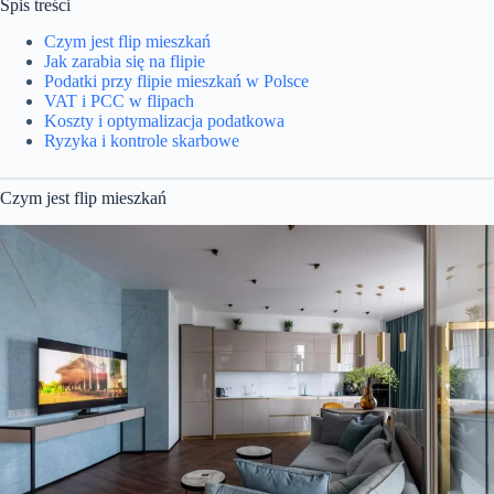
Spis treści
Czym jest flip mieszkań
Jak zarabia się na flipie
Podatki przy flipie mieszkań w Polsce
VAT i PCC w flipach
Koszty i optymalizacja podatkowa
Ryzyka i kontrole skarbowe
Czym jest flip mieszkań