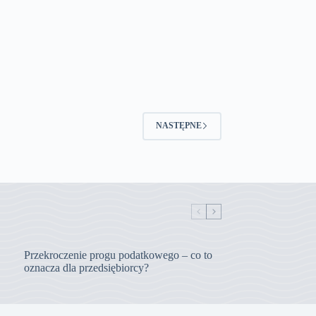
NASTĘPNE
Przekroczenie progu podatkowego – co to
oznacza dla przedsiębiorcy?