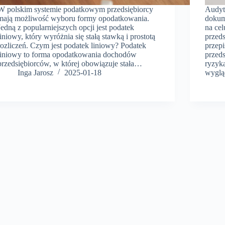
W polskim systemie podatkowym przedsiębiorcy
Audyt
mają możliwość wyboru formy opodatkowania.
dokum
Jedną z popularniejszych opcji jest podatek
na cel
liniowy, który wyróżnia się stałą stawką i prostotą
przed
rozliczeń. Czym jest podatek liniowy? Podatek
przep
liniowy to forma opodatkowania dochodów
przed
przedsiębiorców, w której obowiązuje stała…
ryzyka
Inga Jarosz
2025-01-18
wyglą