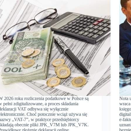
W 2026 roku rozliczenia podatkowe w Polsce są
Nota 
w pełni zdigitalizowane, a proces składania
wraca
deklaracji VAT odbywa się wyłącznie
księg
elektronicznie. Choć potocznie wciąż używa się
digita
nazwy „VAT-7”, w praktyce przedsiębiorcy
e-fak
składają obecnie pliki JPK_V7M lub JPK_V7K.
uznan
Prawidłowe złożenie deklaracji online…
bezpi