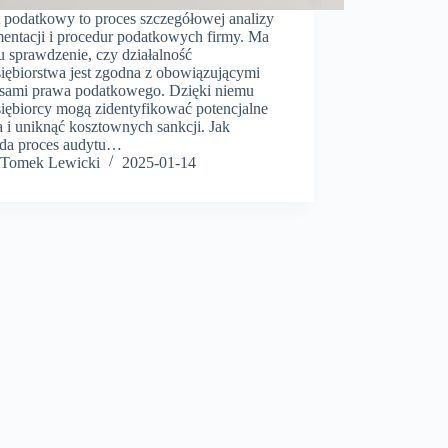
 podatkowy to proces szczegółowej analizy
entacji i procedur podatkowych firmy. Ma
u sprawdzenie, czy działalność
siębiorstwa jest zgodna z obowiązującymi
isami prawa podatkowego. Dzięki niemu
siębiorcy mogą zidentyfikować potencjalne
 i uniknąć kosztownych sankcji. Jak
da proces audytu…
Tomek Lewicki
2025-01-14