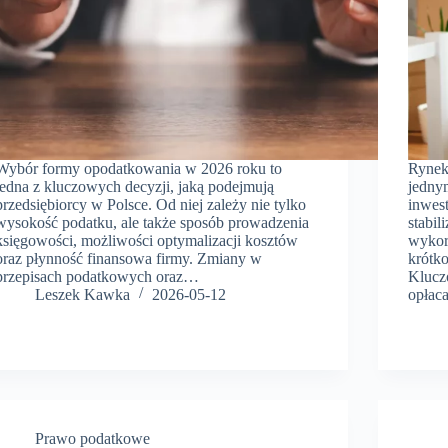
Wybór formy opodatkowania w 2026 roku to
Rynek
jedna z kluczowych decyzji, jaką podejmują
jedny
przedsiębiorcy w Polsce. Od niej zależy nie tylko
inwes
wysokość podatku, ale także sposób prowadzenia
stabil
księgowości, możliwości optymalizacji kosztów
wykor
oraz płynność finansowa firmy. Zmiany w
krótk
przepisach podatkowych oraz…
Klucz
Leszek Kawka
2026-05-12
opłaca
Prawo podatkowe