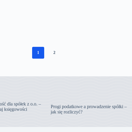
1
2
ść dla spółek z o.o. –
Progi podatkowe a prowadzenie spółki –
zaj księgowości
jak się rozliczyć?