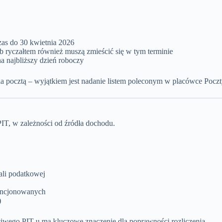
zas do 30 kwietnia 2026
ub ryczałtem również muszą zmieścić się w tym terminie
na najbliższy dzień roboczy
ania pocztą – wyjątkiem jest nadanie listem poleconym w placówce Poczt
IT, w zależności od źródła dochodu.
ali podatkowej
dencjonowanych
)
ciwego PIT-u ma kluczowe znaczenie dla poprawności rozliczenia.