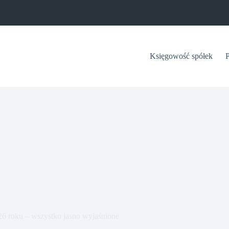
Księgowość spółek
26 roku – wszystko jasno wyjaśnione