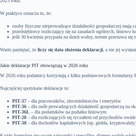
2025 roku.
W praktyce oznacza to, że:
osoby fizyczne nieprowadzące działalności gospodarczej mają c
przedsiębiorcy rozliczający się na zasadach ogólnych, liniowo l
jeśli 30 kwietnia przypada na dzień wolny, termin przesuwa się 
Warto pamiętać, że
liczy się data złożenia deklaracji
, a nie jej wysł
Jakie deklaracje PIT obowiązują w 2026 roku
W 2026 roku podatnicy korzystają z kilku podstawowych formularzy P
Najczęściej spotykane deklaracje to:
PIT-37
– dla pracowników, zleceniobiorców i emerytów
PIT-36
– dla osób prowadzących działalność gospodarczą na sk
PIT-36L
– dla podatników na podatku liniowym
PIT-28
– dla rozliczających się ryczałtem od przychodów ewi
PIT-38
– dla dochodów kapitałowych (np. giełda, kryptowaluty
Każdy formularz ma swoje załączniki i specyfikę, dlatego wybór właś