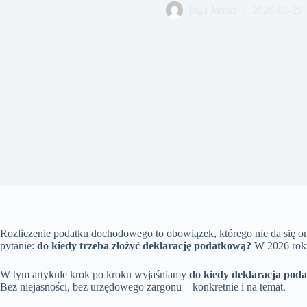
Inga Jarosz
2026-01-29
Rozliczenie podatku dochodowego to obowiązek, którego nie da się o
pytanie:
do kiedy trzeba złożyć deklarację podatkową?
W 2026 roku
W tym artykule krok po kroku wyjaśniamy
do kiedy deklaracja pod
Bez niejasności, bez urzędowego żargonu – konkretnie i na temat.